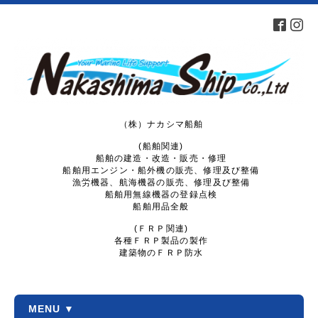
（株）ナカシマ船舶
(船舶関連)
船舶の建造・改造・販売・修理
船舶用エンジン・船外機の販売、修理及び整備
漁労機器、航海機器の販売、修理及び整備
船舶用無線機器の登録点検
船舶用品全般
(ＦＲＰ関連)
各種ＦＲＰ製品の製作
建築物のＦＲＰ防水
MENU ▼