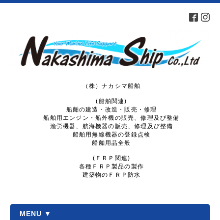
（株）ナカシマ船舶
(船舶関連)
船舶の建造・改造・販売・修理
船舶用エンジン・船外機の販売、修理及び整備
漁労機器、航海機器の販売、修理及び整備
船舶用無線機器の登録点検
船舶用品全般
(ＦＲＰ関連)
各種ＦＲＰ製品の製作
建築物のＦＲＰ防水
MENU ▼