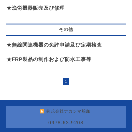
★漁労機器販売及び修理
その他
★無線関連機器の免許申請及び定期検査
★FRP製品の制作および防水工事等
1
株式会社ナカシマ船舶
0978-63-9208