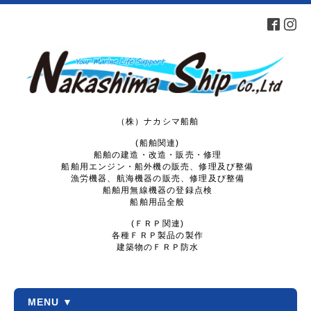
（株）ナカシマ船舶
(船舶関連)
船舶の建造・改造・販売・修理
船舶用エンジン・船外機の販売、修理及び整備
漁労機器、航海機器の販売、修理及び整備
船舶用無線機器の登録点検
船舶用品全般
(ＦＲＰ関連)
各種ＦＲＰ製品の製作
建築物のＦＲＰ防水
MENU ▼