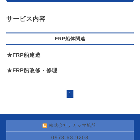
サービス内容
FRP船体関連
★FRP船建造
★FRP船改修・修理
1
株式会社ナカシマ船舶
0978-63-9208