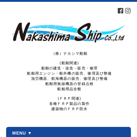
（株）ナカシマ船舶
(船舶関連)
船舶の建造・改造・販売・修理
船舶用エンジン・船外機の販売、修理及び整備
漁労機器、航海機器の販売、修理及び整備
船舶用無線機器の登録点検
船舶用品全般
(ＦＲＰ関連)
各種ＦＲＰ製品の製作
建築物のＦＲＰ防水
MENU ▼