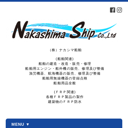
（株）ナカシマ船舶
(船舶関連)
船舶の建造・改造・販売・修理
船舶用エンジン・船外機の販売、修理及び整備
漁労機器、航海機器の販売、修理及び整備
船舶用無線機器の登録点検
船舶用品全般
(ＦＲＰ関連)
各種ＦＲＰ製品の製作
建築物のＦＲＰ防水
MENU ▼