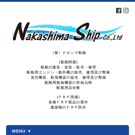
（株）ナカシマ船舶
(船舶関連)
船舶の建造・改造・販売・修理
船舶用エンジン・船外機の販売、修理及び整備
漁労機器、航海機器の販売、修理及び整備
船舶用無線機器の登録点検
船舶用品全般
(ＦＲＰ関連)
各種ＦＲＰ製品の製作
建築物のＦＲＰ防水
MENU ▼